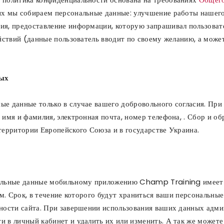
ых мы собираем персональные данные: улучшение работы нашего
я, предоставление информации, которую запрашивал пользовател
йствий (данные пользователь вводит по своему желанию, а может
ных
е данные только в случае вашего добровольного согласия. При 
 имя и фамилия, электронная почта, номер телефона, . Сбор и о
территории Европейского Союза и в государстве Украина.
альные данные мобильному приложению Champ Training имеет пр
ем. Срок, в течение которого будут храниться ваши персональны
ности сайта. При завершении использования ваших данных админ
 в личный кабинет и удалить их или изменить. А так же можете