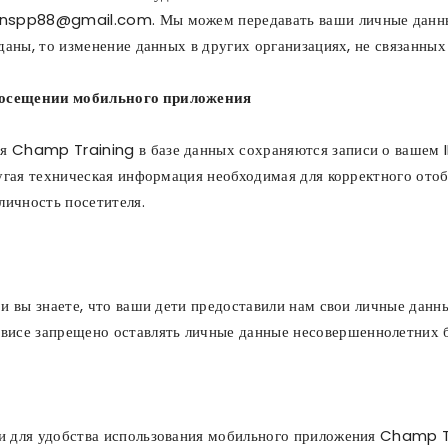
inspp88@gmail.com. Мы можем передавать ваши личные данные
даны, то изменение данных в других организациях, не связанны
посещении мобильного приложения
 Champ Training в базе данных сохраняются записи о вашем IP
ругая техническая информация необходимая для корректного ото
ичность посетителя.
и вы знаете, что ваши дети предоставили нам свои личные данны
е запрещено оставлять личные данные несовершеннолетних без
и для удобства использования мобильного приложения Champ T